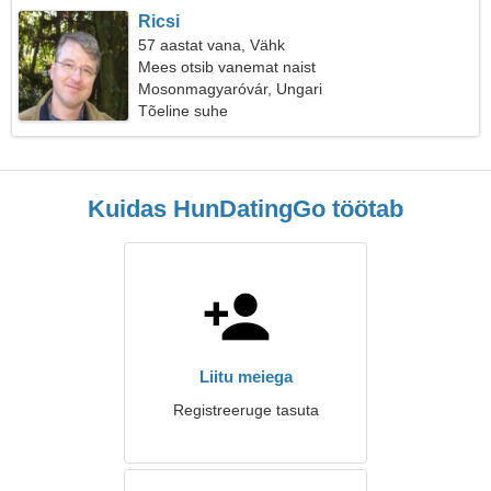
Ricsi
57 aastat vana, Vähk
Mees otsib vanemat naist
Mosonmagyaróvár, Ungari
Tõeline suhe
Kuidas HunDatingGo töötab
Liitu meiega
Registreeruge tasuta