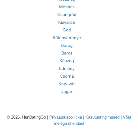
Mohács
Csongrád
Kisvárda
Göd
Bátonyterenye
Dorog
Barcs
Kőszeg
Edelény
Csorna
Kapuvár
Ungari
© 2026, HunDatingGo |
Privaatsuspoliitika
|
Kasutustingimused
|
Võta
meiega ühendust