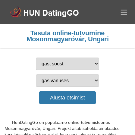
Tasuta online-tutvumine
Mosonmagyaróvár, Ungari
HunDatingGo on populaarne online-tutvumisteenus
Mosonmagyaróvár, Ungari. Projekt aitab suhelda ainulaadse
kasutajavaliku süsteemi abil, luua uusi tutvusi ja romantilisi