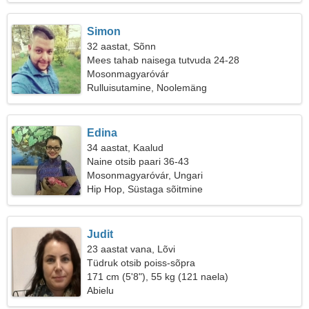
Simon
32 aastat, Sõnn
Mees tahab naisega tutvuda 24-28
Mosonmagyaróvár
Rulluisutamine, Noolemäng
Edina
34 aastat, Kaalud
Naine otsib paari 36-43
Mosonmagyaróvár, Ungari
Hip Hop, Süstaga sõitmine
Judit
23 aastat vana, Lõvi
Tüdruk otsib poiss-sõpra
171 cm (5'8"), 55 kg (121 naela)
Abielu