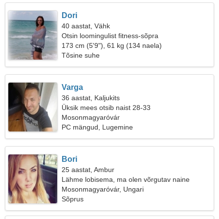
Dori
40 aastat, Vähk
Otsin loomingulist fitness-sõpra
173 cm (5'9"), 61 kg (134 naela)
Tõsine suhe
Varga
36 aastat, Kaljukits
Üksik mees otsib naist 28-33
Mosonmagyaróvár
PC mängud, Lugemine
Bori
25 aastat, Ambur
Lähme lobisema, ma olen võrgutav naine
Mosonmagyaróvár, Ungari
Sõprus