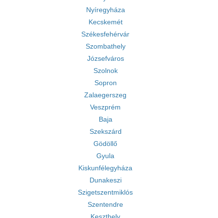
Nyíregyháza
Kecskemét
Székesfehérvár
Szombathely
Józsefváros
Szolnok
Sopron
Zalaegerszeg
Veszprém
Baja
Szekszárd
Gödöllő
Gyula
Kiskunfélegyháza
Dunakeszi
Szigetszentmiklós
Szentendre
Keszthely