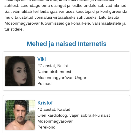
suhteid. Laiendage oma otsingut ja leidke endale sobivad liikmed.
Sait võimaldab teil leida igas vanuses kasutajaid ja konfigureerida
muid täiustatud võimalusi virtuaalseks suhtluseks. Liitu tasuta
Mosonmagyaróvár tutvumissaidiga kohalikele, välismaalastele ja
turistidele.
Mehed ja naised Internetis
Viki
27 aastat, Neitsi
Naine otsib meest
Mosonmagyaróvár, Ungari
Pulmad
Kristof
42 aastat, Kaalud
Olen kardioloog, vajan sõbralikku naist
Mosonmagyaróvár
Perekond