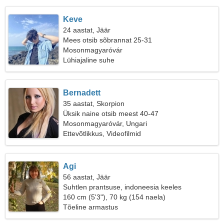
Keve
24 aastat, Jäär
Mees otsib sõbrannat 25-31
Mosonmagyaróvár
Lühiajaline suhe
Bernadett
35 aastat, Skorpion
Üksik naine otsib meest 40-47
Mosonmagyaróvár, Ungari
Ettevõtlikkus, Videofilmid
Agi
56 aastat, Jäär
Suhtlen prantsuse, indoneesia keeles
160 cm (5'3"), 70 kg (154 naela)
Tõeline armastus