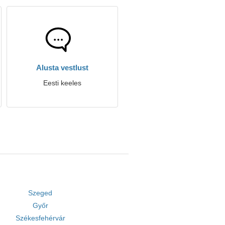
Alusta vestlust
Eesti keeles
Szeged
Győr
Székesfehérvár