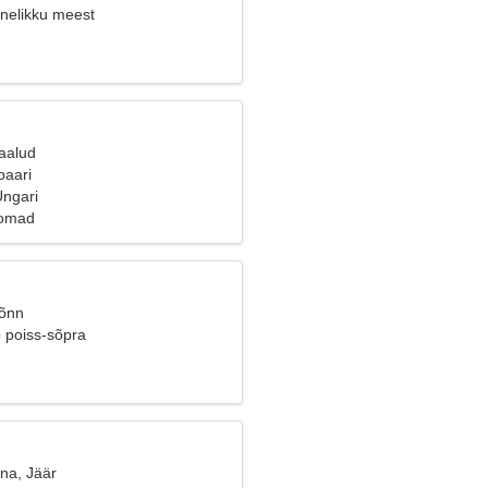
nelikku meest
Kaalud
paari
ngari
oomad
Sõnn
b poiss-sõpra
na, Jäär