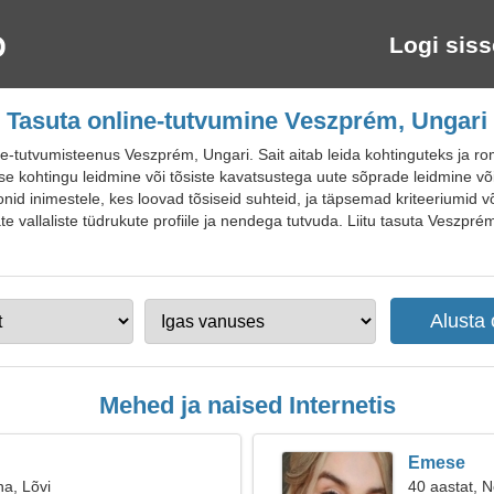
Logi siss
Tasuta online-tutvumine Veszprém, Ungari
-tutvumisteenus Veszprém, Ungari. Sait aitab leida kohtinguteks ja ro
lse kohtingu leidmine või tõsiste kavatsustega uute sõprade leidmine võ
d inimestele, kes loovad tõsiseid suhteid, ja täpsemad kriteeriumid võ
 vallaliste tüdrukute profiile ja nendega tutvuda. Liitu tasuta Veszpré
Mehed ja naised Internetis
Emese
na, Lõvi
40 aastat, Ne