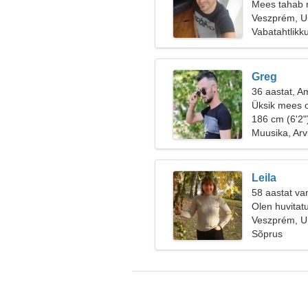
Mees tahab 
Veszprém, U
Vabatahtlikk
Greg
36 aastat, A
Üksik mees o
186 cm (6'2"
Muusika, Arv
Leila
58 aastat va
Olen huvitatu
Veszprém, U
Sõprus