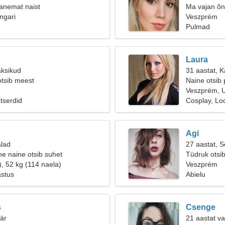
anemat naist
Ma vajan õn
ngari
Veszprém
Pulmad
Laura
aksikud
31 aastat, 
otsib meest
Naine otsib 
Veszprém, U
tserdid
Cosplay, L
Agi
alad
27 aastat, 
e naine otsib suhet
Tüdruk otsi
), 52 kg (114 naela)
Veszprém
astus
Abielu
s
Csenge
äär
21 aastat va