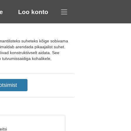
e
Loo konto
mantilisteks suheteks kõige sobivama
imaldab arendada pikaajalist suhet.
ivad konstruktiivselt aidata. See
m tutvumissaidiga kohalikele,
itsi