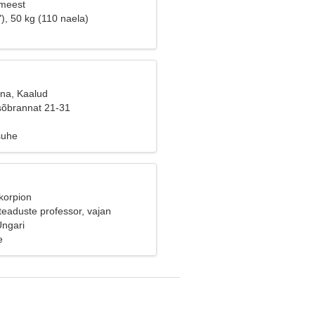
 meest
), 50 kg (110 naela)
ana, Kaalud
sõbrannat 21-31
suhe
korpion
teaduste professor, vajan
ku naist
ngari
e