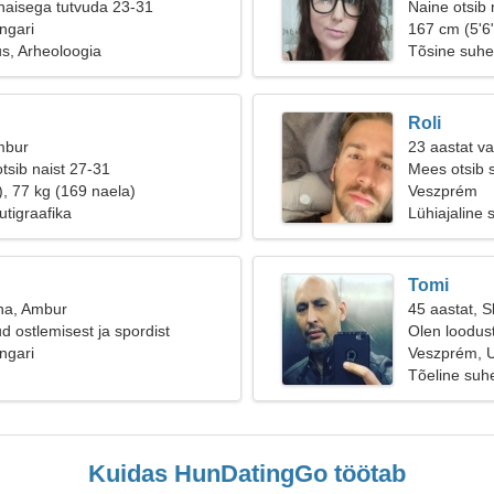
naisega tutvuda 23-31
Naine otsib
ngari
167 cm (5'6"
us, Arheoloogia
Tõsine suhe
Roli
mbur
23 aastat v
tsib naist 27-31
Mees otsib 
), 77 kg (169 naela)
Veszprém
utigraafika
Lühiajaline 
Tomi
na, Ambur
45 aastat, S
d ostlemisest ja spordist
Olen loodus
ngari
seltskondlik
Veszprém, U
Tõeline suh
Kuidas HunDatingGo töötab