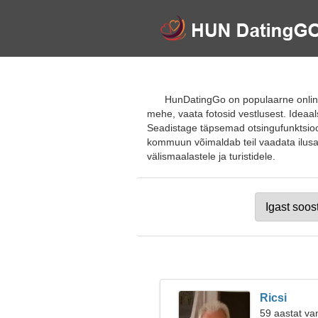
HunDatingGo on populaarne online
mehe, vaata fotosid vestlusest. Ideaa
Seadistage täpsemad otsingufunktsiooni
kommuun võimaldab teil vaadata ilusate
välismaalastele ja turistidele.
Ricsi
59 aastat va