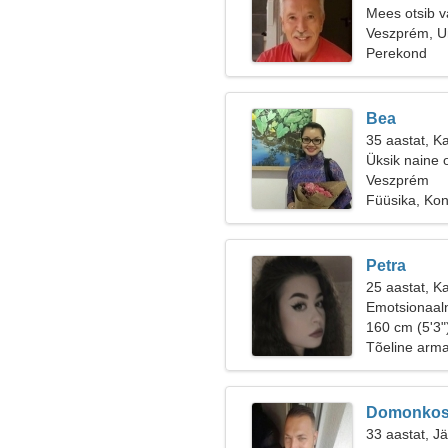
Mees otsib v
Veszprém, U
Perekond
Bea
35 aastat, K
Üksik naine 
Veszprém
Füüsika, Kon
Petra
25 aastat, K
Emotsionaaln
160 cm (5'3"
Tõeline arm
Domonko
33 aastat, J