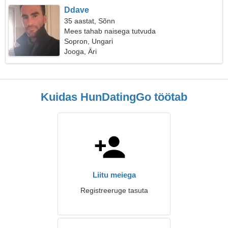
Ddave
35 aastat, Sõnn
Mees tahab naisega tutvuda
Sopron, Ungari
Jooga, Äri
Kuidas HunDatingGo töötab
Liitu meiega
Registreeruge tasuta