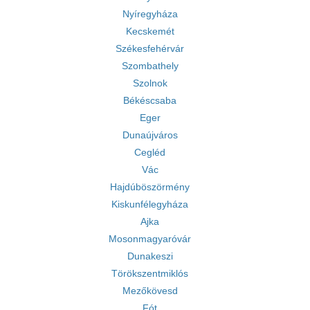
Nyíregyháza
Kecskemét
Székesfehérvár
Szombathely
Szolnok
Békéscsaba
Eger
Dunaújváros
Cegléd
Vác
Hajdúböszörmény
Kiskunfélegyháza
Ajka
Mosonmagyaróvár
Dunakeszi
Törökszentmiklós
Mezőkövesd
Fót