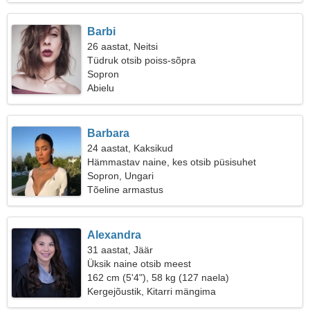
Barbi
26 aastat, Neitsi
Tüdruk otsib poiss-sõpra
Sopron
Abielu
Barbara
24 aastat, Kaksikud
Hämmastav naine, kes otsib püsisuhet
Sopron, Ungari
Tõeline armastus
Alexandra
31 aastat, Jäär
Üksik naine otsib meest
162 cm (5'4"), 58 kg (127 naela)
Kergejõustik, Kitarri mängima