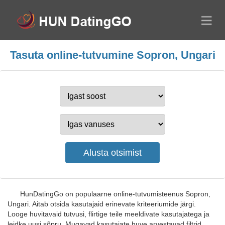
Tasuta online-tutvumine Sopron, Ungari
HunDatingGo on populaarne online-tutvumisteenus Sopron,
Ungari. Aitab otsida kasutajaid erinevate kriteeriumide järgi.
Looge huvitavaid tutvusi, flirtige teile meeldivate kasutajatega ja
leidke uusi sõpru. Mugavad kasutajate huve arvestavad filtrid