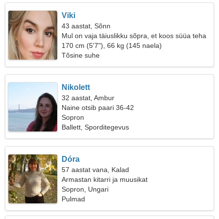
Viki
43 aastat, Sõnn
Mul on vaja täiuslikku sõpra, et koos süüa teha
170 cm (5'7"), 66 kg (145 naela)
Tõsine suhe
Nikolett
32 aastat, Ambur
Naine otsib paari 36-42
Sopron
Ballett, Sporditegevus
Dóra
57 aastat vana, Kalad
Armastan kitarri ja muusikat
Sopron, Ungari
Pulmad