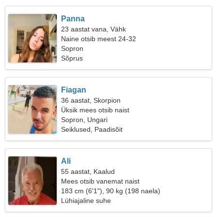
Panna
23 aastat vana, Vähk
Naine otsib meest 24-32
Sopron
Sõprus
Fiagan
36 aastat, Skorpion
Üksik mees otsib naist
Sopron, Ungari
Seiklused, Paadisõit
Ali
55 aastat, Kaalud
Mees otsib vanemat naist
183 cm (6'1"), 90 kg (198 naela)
Lühiajaline suhe