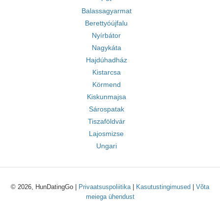
Balassagyarmat
Berettyóújfalu
Nyírbátor
Nagykáta
Hajdúhadház
Kistarcsa
Körmend
Kiskunmajsa
Sárospatak
Tiszaföldvár
Lajosmizse
Ungari
© 2026, HunDatingGo |
Privaatsuspoliitika
|
Kasutustingimused
|
Võta
meiega ühendust