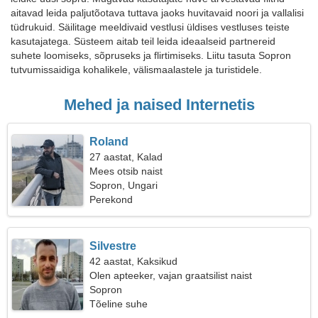
aitavad leida paljutõotava tuttava jaoks huvitavaid noori ja vallalisi
tüdrukuid. Säilitage meeldivaid vestlusi üldises vestluses teiste
kasutajatega. Süsteem aitab teil leida ideaalseid partnereid
suhete loomiseks, sõpruseks ja flirtimiseks. Liitu tasuta Sopron
tutvumissaidiga kohalikele, välismaalastele ja turistidele.
Mehed ja naised Internetis
Roland
27 aastat, Kalad
Mees otsib naist
Sopron, Ungari
Perekond
Silvestre
42 aastat, Kaksikud
Olen apteeker, vajan graatsilist naist
Sopron
Tõeline suhe