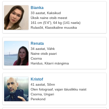
Bianka
33 aastat, Kaksikud
Üksik naine otsib meest
161 cm (5'4"), 64 kg (141 naela)
Rulasõit, Klassikaline muusika
Renata
34 aastat, Vähk
Naine otsib paari
Csorna
Haridus, Kitarri mängima
Kristof
41 aastat, Sõnn
Olen fotograaf, vajan täiuslikku naist
Csorna, Ungari
Perekond