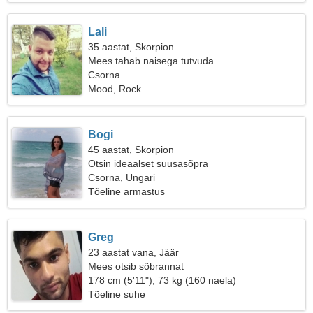
Lali
35 aastat, Skorpion
Mees tahab naisega tutvuda
Csorna
Mood, Rock
Bogi
45 aastat, Skorpion
Otsin ideaalset suusasõpra
Csorna, Ungari
Tõeline armastus
Greg
23 aastat vana, Jäär
Mees otsib sõbrannat
178 cm (5'11"), 73 kg (160 naela)
Tõeline suhe