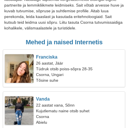
partnerite ja lemmikliikmete leidmiseks. Sait võtab arvesse huve ja
kuvab tutvumise, sõpruse ja suhtlemise profiile. Aitab luua
perekonda, leida kaaslast ja kasutada eritehnoloogiaid. Sait
kutsub teid leidma uusi sõpru. Liitu tasuta Csorna tutvumissaidiga
kohalikele, välismaalastele ja turistidele.
Mehed ja naised Internetis
Franciska
26 aastat, Jäär
Tüdruk otsib poiss-sõpra 28-35
Csorna, Ungari
Tõsine suhe
Vanda
22 aastat vana, Sõnn
Kujutlematu naine otsib suhet
Csorna
Abielu