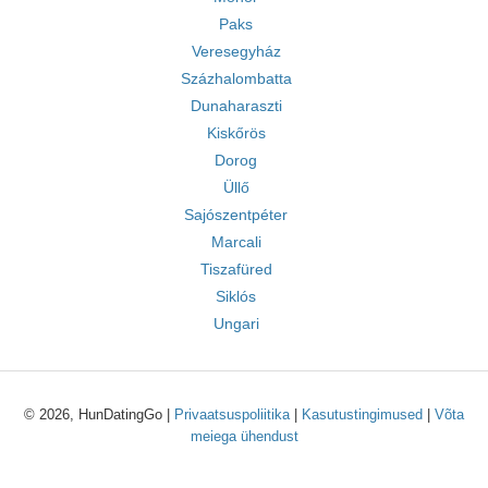
Paks
Veresegyház
Százhalombatta
Dunaharaszti
Kiskőrös
Dorog
Üllő
Sajószentpéter
Marcali
Tiszafüred
Siklós
Ungari
© 2026, HunDatingGo |
Privaatsuspoliitika
|
Kasutustingimused
|
Võta
meiega ühendust