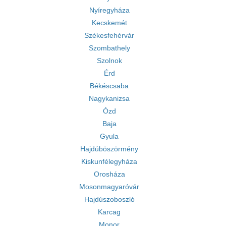
Nyíregyháza
Kecskemét
Székesfehérvár
Szombathely
Szolnok
Érd
Békéscsaba
Nagykanizsa
Ózd
Baja
Gyula
Hajdúböszörmény
Kiskunfélegyháza
Orosháza
Mosonmagyaróvár
Hajdúszoboszló
Karcag
Monor