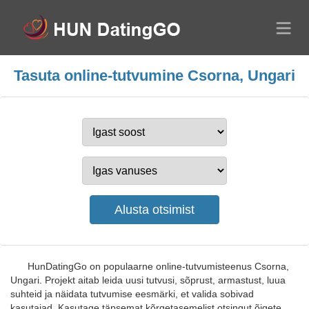
Tasuta online-tutvumine Csorna, Ungari
HunDatingGo on populaarne online-tutvumisteenus Csorna,
Ungari. Projekt aitab leida uusi tutvusi, sõprust, armastust, luua
suhteid ja näidata tutvumise eesmärki, et valida sobivad
kasutajad. Kasutage täpsemat kõrgetasemelist otsingut õigete