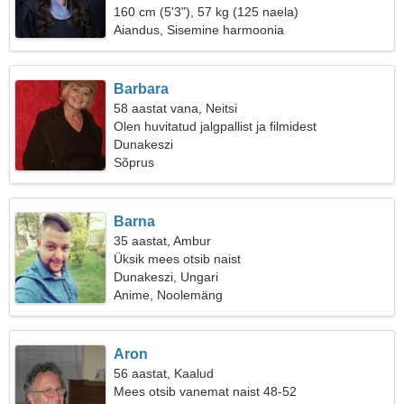
160 cm (5'3"), 57 kg (125 naela)
Aiandus, Sisemine harmoonia
Barbara
58 aastat vana, Neitsi
Olen huvitatud jalgpallist ja filmidest
Dunakeszi
Sõprus
Barna
35 aastat, Ambur
Üksik mees otsib naist
Dunakeszi, Ungari
Anime, Noolemäng
Aron
56 aastat, Kaalud
Mees otsib vanemat naist 48-52