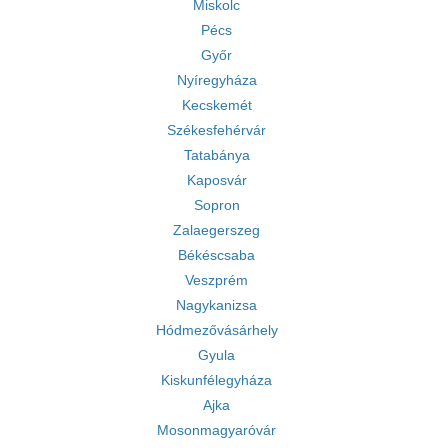
Miskolc
Pécs
Győr
Nyíregyháza
Kecskemét
Székesfehérvár
Tatabánya
Kaposvár
Sopron
Zalaegerszeg
Békéscsaba
Veszprém
Nagykanizsa
Hódmezővásárhely
Gyula
Kiskunfélegyháza
Ajka
Mosonmagyaróvár