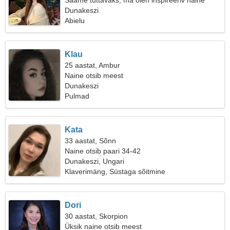
Saame tuttavaks, ma olen inspireeriv naine
Dunakeszi
Abielu
Klau
25 aastat, Ambur
Naine otsib meest
Dunakeszi
Pulmad
Kata
33 aastat, Sõnn
Naine otsib paari 34-42
Dunakeszi, Ungari
Klaverimäng, Süstaga sõitmine
Dori
30 aastat, Skorpion
Üksik naine otsib meest