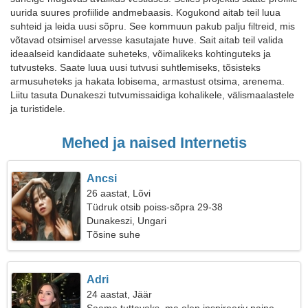
uurida suures profiilide andmebaasis. Kogukond aitab teil luua
suhteid ja leida uusi sõpru. See kommuun pakub palju filtreid, mis
võtavad otsimisel arvesse kasutajate huve. Sait aitab teil valida
ideaalseid kandidaate suheteks, võimalikeks kohtinguteks ja
tutvusteks. Saate luua uusi tutvusi suhtlemiseks, tõsisteks
armusuheteks ja hakata lobisema, armastust otsima, arenema.
Liitu tasuta Dunakeszi tutvumissaidiga kohalikele, välismaalastele
ja turistidele.
Mehed ja naised Internetis
Ancsi
26 aastat, Lõvi
Tüdruk otsib poiss-sõpra 29-38
Dunakeszi, Ungari
Tõsine suhe
Adri
24 aastat, Jäär