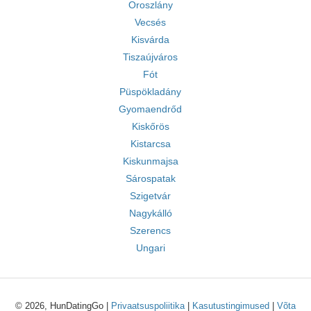
Oroszlány
Vecsés
Kisvárda
Tiszaújváros
Fót
Püspökladány
Gyomaendrőd
Kiskőrös
Kistarcsa
Kiskunmajsa
Sárospatak
Szigetvár
Nagykálló
Szerencs
Ungari
© 2026, HunDatingGo |
Privaatsuspoliitika
|
Kasutustingimused
|
Võta