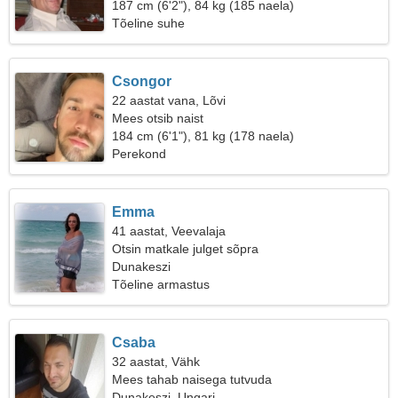
187 cm (6'2"), 84 kg (185 naela)
Tõeline suhe
Csongor
22 aastat vana, Lõvi
Mees otsib naist
184 cm (6'1"), 81 kg (178 naela)
Perekond
Emma
41 aastat, Veevalaja
Otsin matkale julget sõpra
Dunakeszi
Tõeline armastus
Csaba
32 aastat, Vähk
Mees tahab naisega tutvuda
Dunakeszi, Ungari