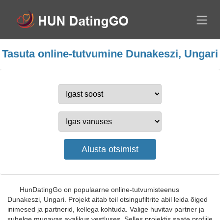
Tasuta online-tutvumine Dunakeszi, Ungari
HunDatingGo on populaarne online-tutvumisteenus
Dunakeszi, Ungari. Projekt aitab teil otsingufiltrite abil leida õiged
inimesed ja partnerid, kellega kohtuda. Valige huvitav partner ja
suhelge mugavas avalikus vestluses. Selles projektis saate profiile