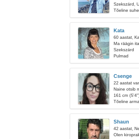
Szekszárd, U
Tõeline suhe
Kata
60 aastat, K
Ma räägin ita
Szekszárd
Pulmad
Csenge
22 aastat van
Naine otsib 
161 cm (5'4"
Tõeline arm
Shaun
42 aastat, Ne
Olen kiroprak