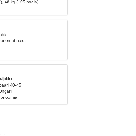
), 48 kg (105 naela)
Vähk
vanemat naist
ljukits
paari 40-45
Ungari
tronoomia