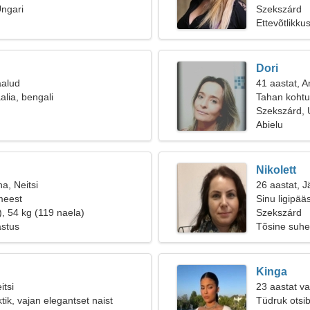
ngari
Szekszárd
Ettevõtlikku
Dori
aalud
41 aastat, 
alia, bengali
Tahan kohtu
Szekszárd, 
Abielu
Nikolett
a, Neitsi
26 aastat, J
meest
Sinu ligipä
), 54 kg (119 naela)
Szekszárd
astus
Tõsine suhe
Kinga
itsi
23 aastat v
tik, vajan elegantset naist
Tüdruk otsi