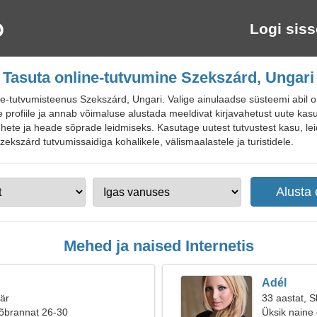
Logi siss
Tasuta online-tutvumine Szekszárd, Ungari
tutvumisteenus Szekszárd, Ungari. Valige ainulaadse süsteemi abil oma
e profiile ja annab võimaluse alustada meeldivat kirjavahetust uute kas
ete ja heade sõprade leidmiseks. Kasutage uutest tutvustest kasu, leid
Szekszárd tutvumissaidiga kohalikele, välismaalastele ja turistidele.
Mehed ja naised Internetis
Adél
äär
33 aastat, S
sõbrannat 26-30
Üksik naine