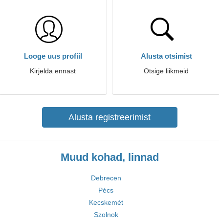
Looge uus profiil
Alusta otsimist
Kirjelda ennast
Otsige liikmeid
Alusta registreerimist
Muud kohad, linnad
Debrecen
Pécs
Kecskemét
Szolnok