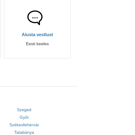
Alusta vestlust
Eesti keeles
Szeged
Győr
Székesfehérvár
Tatabánya