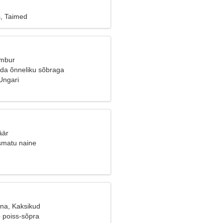
s, Taimed
Ambur
da õnneliku sõbraga
Ungari
äär
äsmatu naine
ana, Kaksikud
b poiss-sõpra