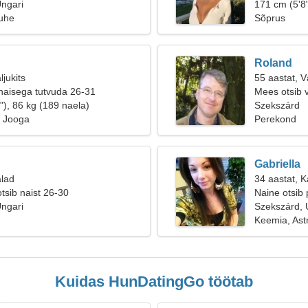
ngari
171 cm (5'8"
suhe
Sõprus
Roland
ljukits
55 aastat, 
naisega tutvuda 26-31
Mees otsib 
"), 86 kg (189 naela)
Szekszárd
, Jooga
Perekond
Gabriella
alad
34 aastat, Ka
tsib naist 26-30
Naine otsib 
ngari
Szekszárd, 
Keemia, As
Kuidas HunDatingGo töötab