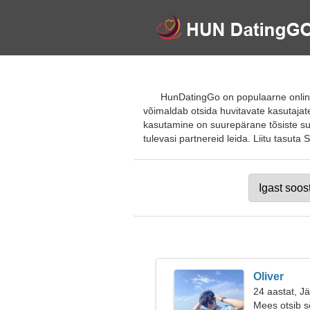
HunDatingGo on populaarne online-
võimaldab otsida huvitavate kasutajat
kasutamine on suurepärane tõsiste suh
tulevasi partnereid leida. Liitu tasuta 
Oliver
24 aastat, J
Mees otsib 