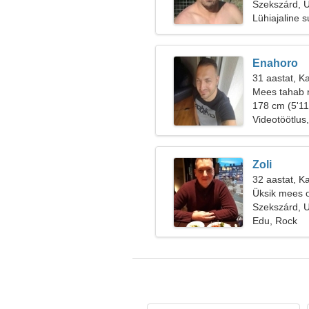
Szekszárd, U
Lühiajaline 
Enahoro
31 aastat, Ka
Mees tahab 
178 cm (5'11
Videotöötlus
Zoli
32 aastat, K
Üksik mees o
Szekszárd, U
Edu, Rock