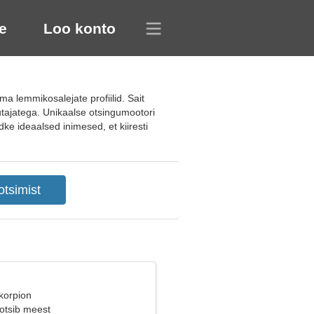
e
Loo konto
 lemmikosalejate profiilid. Sait
utajatega. Unikaalse otsingumootori
ke ideaalsed inimesed, et kiiresti
korpion
 otsib meest