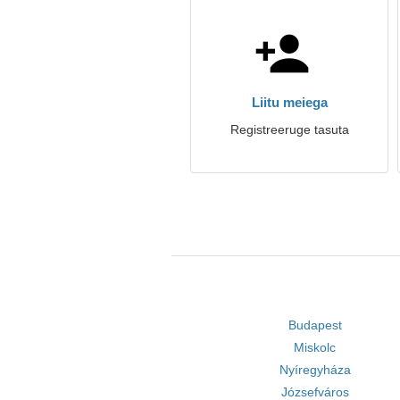
Liitu meiega
Registreeruge tasuta
Budapest
Miskolc
Nyíregyháza
Józsefváros