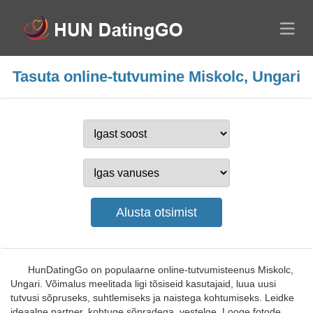
Tasuta online-tutvumine Miskolc, Ungari
HunDatingGo on populaarne online-tutvumisteenus Miskolc,
Ungari. Võimalus meelitada ligi tõsiseid kasutajaid, luua uusi
tutvusi sõpruseks, suhtlemiseks ja naistega kohtumiseks. Leidke
ideaalne partner, kohtuge sõpradega, vestelge. Looge fotode