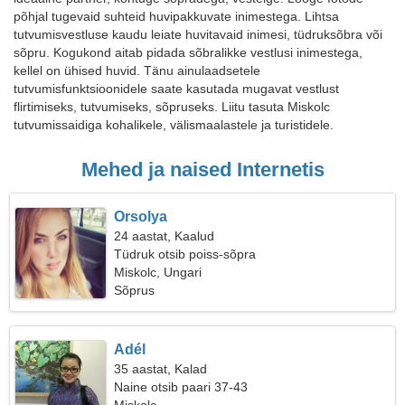
põhjal tugevaid suhteid huvipakkuvate inimestega. Lihtsa
tutvumisvestluse kaudu leiate huvitavaid inimesi, tüdruksõbra või
sõpru. Kogukond aitab pidada sõbralikke vestlusi inimestega,
kellel on ühised huvid. Tänu ainulaadsetele
tutvumisfunktsioonidele saate kasutada mugavat vestlust
flirtimiseks, tutvumiseks, sõpruseks. Liitu tasuta Miskolc
tutvumissaidiga kohalikele, välismaalastele ja turistidele.
Mehed ja naised Internetis
Orsolya
24 aastat, Kaalud
Tüdruk otsib poiss-sõpra
Miskolc, Ungari
Sõprus
Adél
35 aastat, Kalad
Naine otsib paari 37-43