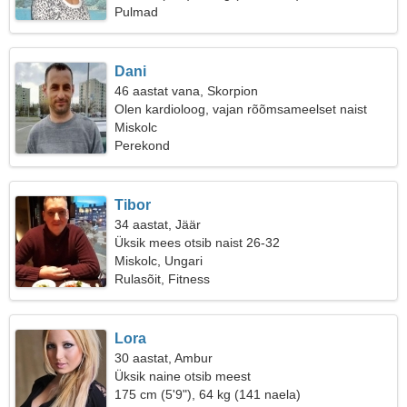
Pulmad
Dani
46 aastat vana, Skorpion
Olen kardioloog, vajan rõõmsameelset naist
Miskolc
Perekond
Tibor
34 aastat, Jäär
Üksik mees otsib naist 26-32
Miskolc, Ungari
Rulasõit, Fitness
Lora
30 aastat, Ambur
Üksik naine otsib meest
175 cm (5'9"), 64 kg (141 naela)