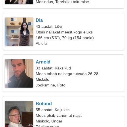
Mesindus, Tervisliku toitumise
Dia
43 aastat, Lõvi
Otsin naljakat meest kogu eluks
166 cm (5'6"), 70 kg (154 naela)
Abielu
Arnold
33 aastat, Kaksikud
Mees tahab naisega tutvuda 26-28
Miskolc
Jooksmine, Foto
Botond
55 aastat, Kaljukits
Mees otsib vanemat naist
Miskolc, Ungari
Tõeline suhe