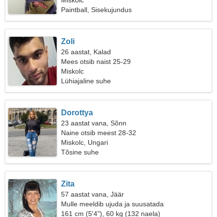
Miskolc
Paintball, Sisekujundus
Zoli
26 aastat, Kalad
Mees otsib naist 25-29
Miskolc
Lühiajaline suhe
Dorottya
23 aastat vana, Sõnn
Naine otsib meest 28-32
Miskolc, Ungari
Tõsine suhe
Zita
57 aastat vana, Jäär
Mulle meeldib ujuda ja suusatada
161 cm (5'4"), 60 kg (132 naela)