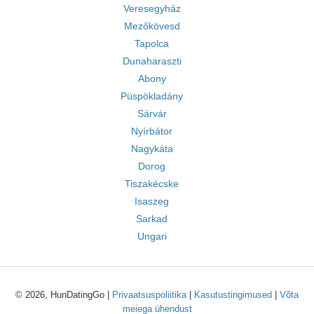
Veresegyház
Mezőkövesd
Tapolca
Dunaharaszti
Abony
Püspökladány
Sárvár
Nyírbátor
Nagykáta
Dorog
Tiszakécske
Isaszeg
Sarkad
Ungari
© 2026, HunDatingGo |
Privaatsuspoliitika
|
Kasutustingimused
|
Võta
meiega ühendust