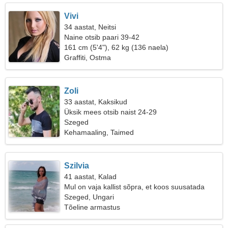
Vivi
34 aastat, Neitsi
Naine otsib paari 39-42
161 cm (5'4"), 62 kg (136 naela)
Graffiti, Ostma
Zoli
33 aastat, Kaksikud
Üksik mees otsib naist 24-29
Szeged
Kehamaaling, Taimed
Szilvia
41 aastat, Kalad
Mul on vaja kallist sõpra, et koos suusatada
Szeged, Ungari
Tõeline armastus