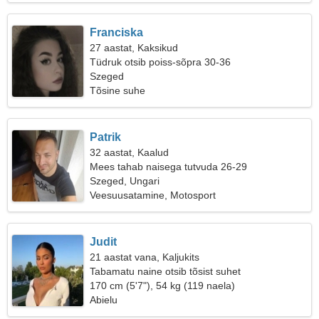
Franciska
27 aastat, Kaksikud
Tüdruk otsib poiss-sõpra 30-36
Szeged
Tõsine suhe
Patrik
32 aastat, Kaalud
Mees tahab naisega tutvuda 26-29
Szeged, Ungari
Veesuusatamine, Motosport
Judit
21 aastat vana, Kaljukits
Tabamatu naine otsib tõsist suhet
170 cm (5'7"), 54 kg (119 naela)
Abielu