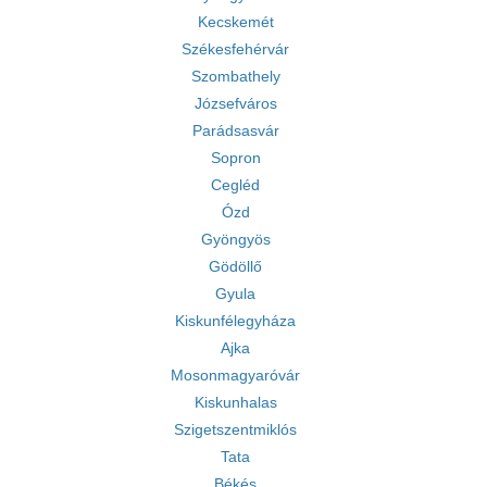
Kecskemét
Székesfehérvár
Szombathely
Józsefváros
Parádsasvár
Sopron
Cegléd
Ózd
Gyöngyös
Gödöllő
Gyula
Kiskunfélegyháza
Ajka
Mosonmagyaróvár
Kiskunhalas
Szigetszentmiklós
Tata
Békés