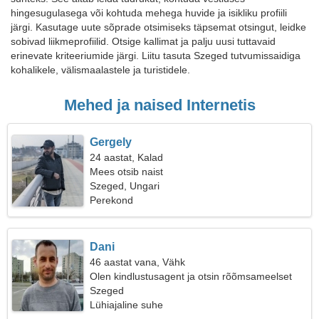
hingesugulasega või kohtuda mehega huvide ja isikliku profiili
järgi. Kasutage uute sõprade otsimiseks täpsemat otsingut, leidke
sobivad liikmeprofiilid. Otsige kallimat ja palju uusi tuttavaid
erinevate kriteeriumide järgi. Liitu tasuta Szeged tutvumissaidiga
kohalikele, välismaalastele ja turistidele.
Mehed ja naised Internetis
Gergely
24 aastat, Kalad
Mees otsib naist
Szeged, Ungari
Perekond
Dani
46 aastat vana, Vähk
Olen kindlustusagent ja otsin rõõmsameelset
naist
Szeged
Lühiajaline suhe