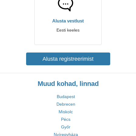
Alusta vestlust
Eesti keeles
Alusta registreerimist
Muud kohad, linnad
Budapest
Debrecen
Miskolc
Pécs
Győr
Nyíregyháza