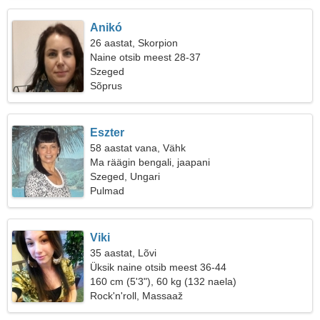
Anikó
26 aastat, Skorpion
Naine otsib meest 28-37
Szeged
Sõprus
Eszter
58 aastat vana, Vähk
Ma räägin bengali, jaapani
Szeged, Ungari
Pulmad
Viki
35 aastat, Lõvi
Üksik naine otsib meest 36-44
160 cm (5'3"), 60 kg (132 naela)
Rock'n'roll, Massaaž