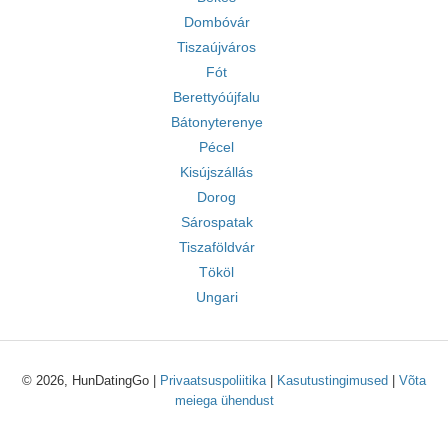
Dombóvár
Tiszaújváros
Fót
Berettyóújfalu
Bátonyterenye
Pécel
Kisújszállás
Dorog
Sárospatak
Tiszaföldvár
Tököl
Ungari
© 2026, HunDatingGo |
Privaatsuspoliitika
|
Kasutustingimused
|
Võta
meiega ühendust