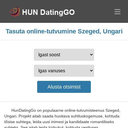
Tasuta online-tutvumine Szeged, Ungari
HunDatingGo on populaarne online-tutvumisteenus Szeged,
Ungari. Projekt aitab saada huvitava suhtluskogemuse, kohtuda
tõsise suhtega, leida uusi inimesi ja kandidaate romantiliseks
suhteks. See aitab leida tüdrukut, kohtuda vestluses