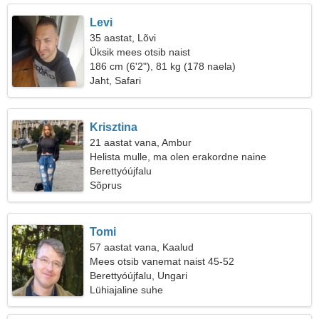
Levi
35 aastat, Lõvi
Üksik mees otsib naist
186 cm (6'2"), 81 kg (178 naela)
Jaht, Safari
Krisztina
21 aastat vana, Ambur
Helista mulle, ma olen erakordne naine
Berettyóújfalu
Sõprus
Tomi
57 aastat vana, Kaalud
Mees otsib vanemat naist 45-52
Berettyóújfalu, Ungari
Lühiajaline suhe