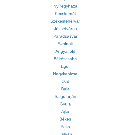
Nyíregyháza
Kecskemét
Székesfehérvár
Józsefváros
Parádsasvár
Szolnok
Angyalföld
Békéscsaba
Eger
Nagykanizsa
Ózd
Baja
Salgótarján
Gyula
Ajka
Békés
Paks
Hatvan