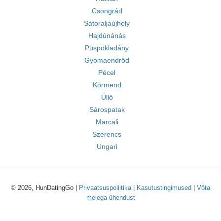
Csongrád
Sátoraljaújhely
Hajdúnánás
Püspökladány
Gyomaendrőd
Pécel
Körmend
Üllő
Sárospatak
Marcali
Szerencs
Ungari
© 2026, HunDatingGo |
Privaatsuspoliitika
|
Kasutustingimused
|
Võta
meiega ühendust