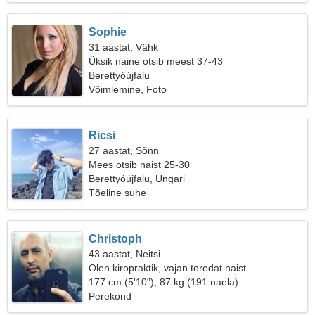
Sophie
31 aastat, Vähk
Üksik naine otsib meest 37-43
Berettyóújfalu
Võimlemine, Foto
Ricsi
27 aastat, Sõnn
Mees otsib naist 25-30
Berettyóújfalu, Ungari
Tõeline suhe
Christoph
43 aastat, Neitsi
Olen kiropraktik, vajan toredat naist
177 cm (5'10"), 87 kg (191 naela)
Perekond