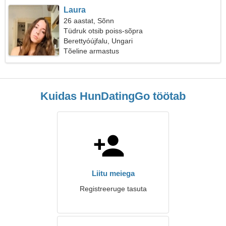
Laura
26 aastat, Sõnn
Tüdruk otsib poiss-sõpra
Berettyóújfalu, Ungari
Tõeline armastus
Kuidas HunDatingGo töötab
Liitu meiega
Registreeruge tasuta