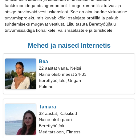
funktsioonidega otsingumootorit. Looge romantilisi tutvusi ja
otsige huvitavaid vestluskaaslasi. See on ainulaadne virtuaalne
tutvumisprojekt, mis kuvab kõigi osalejate profiilid ja pakub
suhtlemiseks mugavat vestlust. Liitu tasuta Berettyóújfalu
tutvumissaidiga kohalikele, välismaalastele ja turistidele.
Mehed ja naised Internetis
Bea
22 aastat vana, Neitsi
Naine otsib meest 24-33
Berettyóújfalu, Ungari
Pulmad
Tamara
32 aastat, Kaksikud
Naine otsib paari
Berettyóújfalu
Meditatsioon, Fitness