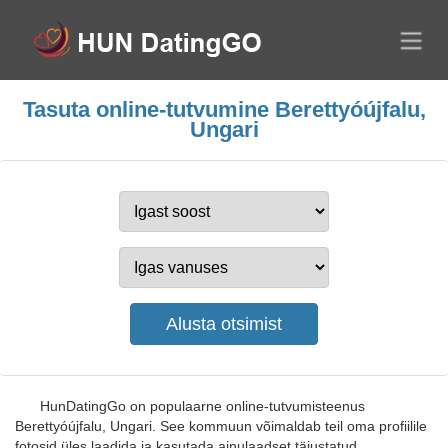
Tasuta online-tutvumine Berettyóújfalu,
Ungari
HunDatingGo on populaarne online-tutvumisteenus
Berettyóújfalu, Ungari. See kommuun võimaldab teil oma profiilile
fotosid üles laadida ja kasutada ainulaadset täiustatud