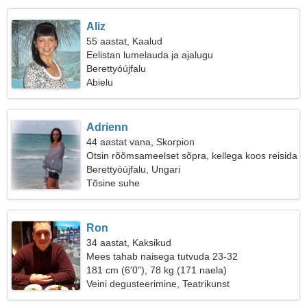
Aliz
55 aastat, Kaalud
Eelistan lumelauda ja ajalugu
Berettyóújfalu
Abielu
Adrienn
44 aastat vana, Skorpion
Otsin rõõmsameelset sõpra, kellega koos reisida
Berettyóújfalu, Ungari
Tõsine suhe
Ron
34 aastat, Kaksikud
Mees tahab naisega tutvuda 23-32
181 cm (6'0"), 78 kg (171 naela)
Veini degusteerimine, Teatrikunst