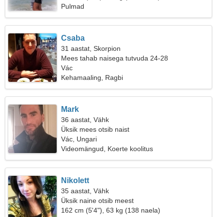
Pulmad
Csaba
31 aastat, Skorpion
Mees tahab naisega tutvuda 24-28
Vác
Kehamaaling, Ragbi
Mark
36 aastat, Vähk
Üksik mees otsib naist
Vác, Ungari
Videomängud, Koerte koolitus
Nikolett
35 aastat, Vähk
Üksik naine otsib meest
162 cm (5'4"), 63 kg (138 naela)