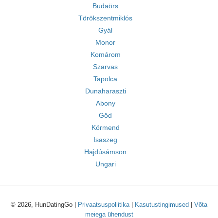
Budaörs
Törökszentmiklós
Gyál
Monor
Komárom
Szarvas
Tapolca
Dunaharaszti
Abony
Göd
Körmend
Isaszeg
Hajdúsámson
Ungari
© 2026, HunDatingGo |
Privaatsuspoliitika
|
Kasutustingimused
|
Võta
meiega ühendust