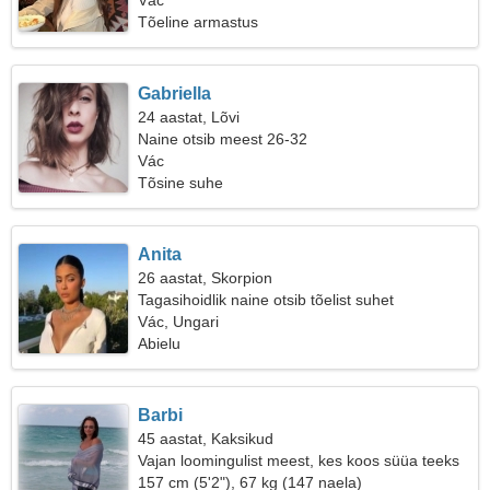
Vác
Tõeline armastus
Gabriella
24 aastat, Lõvi
Naine otsib meest 26-32
Vác
Tõsine suhe
Anita
26 aastat, Skorpion
Tagasihoidlik naine otsib tõelist suhet
Vác, Ungari
Abielu
Barbi
45 aastat, Kaksikud
Vajan loomingulist meest, kes koos süüa teeks
157 cm (5'2"), 67 kg (147 naela)