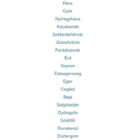
Pécs
Győr
Nyíregyháza
Kecskemét
Székesfehérvár
Józsefváros
Parádsasvár
Érd
Sopron
Zalaegerszeg
Eger
Cegléd
Baja
Salgótarján
Gyöngyös
Gödöllő
Dunakeszi
Esztergom