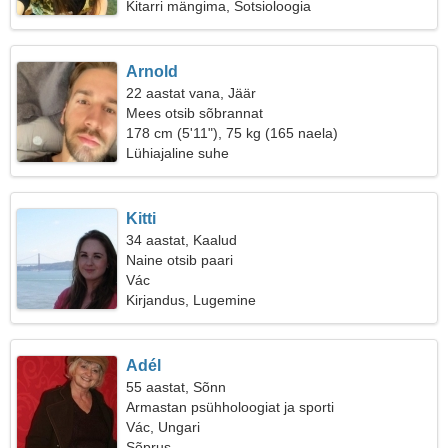
Kitarri mängima, Sotsioloogia
Arnold
22 aastat vana, Jäär
Mees otsib sõbrannat
178 cm (5'11"), 75 kg (165 naela)
Lühiajaline suhe
Kitti
34 aastat, Kaalud
Naine otsib paari
Vác
Kirjandus, Lugemine
Adél
55 aastat, Sõnn
Armastan psühholoogiat ja sporti
Vác, Ungari
Sõprus