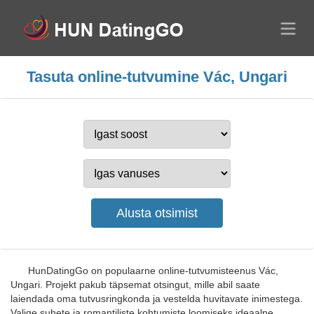
Tasuta online-tutvumine Vác, Ungari
HunDatingGo on populaarne online-tutvumisteenus Vác,
Ungari. Projekt pakub täpsemat otsingut, mille abil saate
laiendada oma tutvusringkonda ja vestelda huvitavate inimestega.
Valige suhete ja romantiliste kohtumiste loomiseks ideaalne