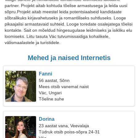
partner. Projekt aitab kohtuda tõelise armastusega ja leida uusi
sõpru.Projekt aitab meestel leida potentsiaalseid kandidaate
sõbralikuks kirjavahetuseks ja romantiliseks suhtluseks. Looge
pikaajalisi armastavaid suhteid. Looge toredate osalejatega tõelisi
kontakte. Sait on mõeldud hingesugulase leidmiseks ja isikliku elu
loomiseks. Liitu tasuta Vác tutvumissaidiga kohalikele,
välismaalastele ja turistidele.
Mehed ja naised Internetis
Fanni
56 aastat, Sõnn
Mees otsib vanemat naist
Vác, Ungari
Tõeline suhe
Dorina
23 aastat vana, Veevalaja
Tüdruk otsib poiss-sõpra 24-31