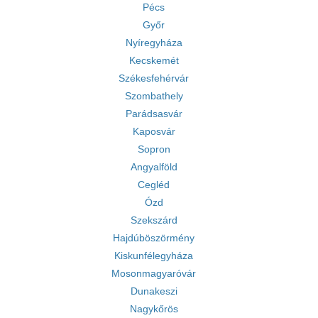
Pécs
Győr
Nyíregyháza
Kecskemét
Székesfehérvár
Szombathely
Parádsasvár
Kaposvár
Sopron
Angyalföld
Cegléd
Ózd
Szekszárd
Hajdúböszörmény
Kiskunfélegyháza
Mosonmagyaróvár
Dunakeszi
Nagykőrös