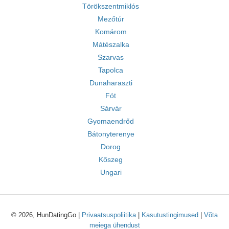
Törökszentmiklós
Mezőtúr
Komárom
Mátészalka
Szarvas
Tapolca
Dunaharaszti
Fót
Sárvár
Gyomaendrőd
Bátonyterenye
Dorog
Kőszeg
Ungari
© 2026, HunDatingGo |
Privaatsuspoliitika
|
Kasutustingimused
|
Võta
meiega ühendust