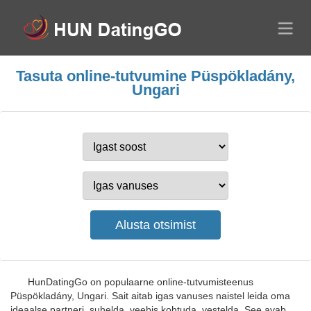
Tasuta online-tutvumine Püspökladány,
Ungari
HunDatingGo on populaarne online-tutvumisteenus
Püspökladány, Ungari. Sait aitab igas vanuses naistel leida oma
ideaalse partneri, suhelda, veebis kohtuda, vestelda. See avab