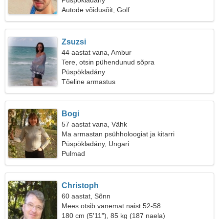
Püspökladány
Autode võidusõit, Golf
Zsuzsi
44 aastat vana, Ambur
Tere, otsin pühendunud sõpra
Püspökladány
Tõeline armastus
Bogi
57 aastat vana, Vähk
Ma armastan psühholoogiat ja kitarri
Püspökladány, Ungari
Pulmad
Christoph
60 aastat, Sõnn
Mees otsib vanemat naist 52-58
180 cm (5'11"), 85 kg (187 naela)