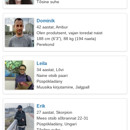
Tõsine suhe
Dominik
42 aastat, Ambur
Olen produtsent, vajan toredat naist
188 cm (6'3"), 88 kg (194 naela)
Perekond
Leila
34 aastat, Lõvi
Naine otsib paari
Püspökladány
Muusika kirjutamine, Jalgpall
Erik
27 aastat, Skorpion
Mees otsib sõbrannat 22-31
Püspökladány, Ungari
Tõeline suhe