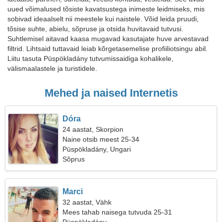
uued võimalused tõsiste kavatsustega inimeste leidmiseks, mis
sobivad ideaalselt nii meestele kui naistele. Võid leida pruudi,
tõsise suhte, abielu, sõpruse ja otsida huvitavaid tutvusi.
Suhtlemisel aitavad kaasa mugavad kasutajate huve arvestavad
filtrid. Lihtsaid tuttavaid leiab kõrgetasemelise profiiliotsingu abil.
Liitu tasuta Püspökladány tutvumissaidiga kohalikele,
välismaalastele ja turistidele.
Mehed ja naised Internetis
Dóra
24 aastat, Skorpion
Naine otsib meest 25-34
Püspökladány, Ungari
Sõprus
Marci
32 aastat, Vähk
Mees tahab naisega tutvuda 25-31