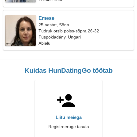
Emese
25 aastat, Sõnn
Tüdruk otsib poiss-sõpra 26-32
Püspökladány, Ungari
Abielu
Kuidas HunDatingGo töötab
Liitu meiega
Registreeruge tasuta