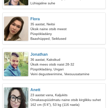
Lühiajaline suhe
Flora
35 aastat, Neitsi
Üksik naine otsib meest
Püspökladány
Baashüpped, Seiklused
Jonathan
36 aastat, Kaksikud
Üksik mees otsib naist 28-32
Püspökladány, Ungari
Veini degusteerimine, Veesuusatamine
Anett
23 aastat vana, Kaljukits
Omakasupüüdmatu naine otsib kirglikku suhet
162 cm (5'4"), 53 kg (116 naela)