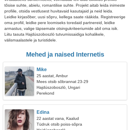
tõsise suhte, abielu, romantilise suhte. Projekt aitab leida inimeste
profiile, otsida vestlusest huvitavaid kasutajaid ja neid leida.
Leidke kirjasõber, uusi sõpru, kellega saate rääkida. Registreerige
oma profiil, leidke pere loomiseks toredaid partnereid, leidke
armastus, valige täpsemate otsingukriteeriumide abil oma isik.
Liitu tasuta Hajdúszoboszló tutvumissaidiga kohalikele,
välismaalastele ja turistidele.
Mehed ja naised Internetis
Mike
25 aastat, Ambur
Mees otsib sõbrannat 23-29
Hajdúszoboszló, Ungari
Perekond
Edina
22 aastat vana, Kaalud
Tüdruk otsib poiss-sõpra