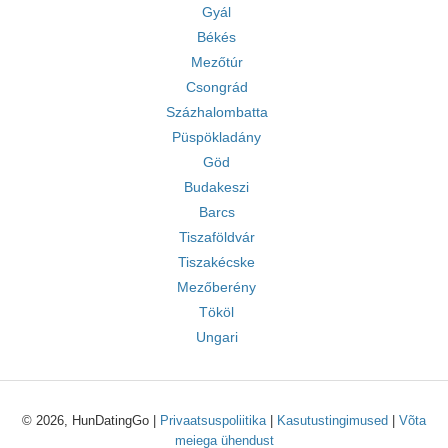
Gyál
Békés
Mezőtúr
Csongrád
Százhalombatta
Püspökladány
Göd
Budakeszi
Barcs
Tiszaföldvár
Tiszakécske
Mezőberény
Tököl
Ungari
© 2026, HunDatingGo |
Privaatsuspoliitika
|
Kasutustingimused
|
Võta
meiega ühendust