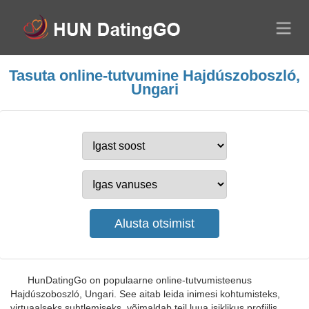
Tasuta online-tutvumine Hajdúszoboszló,
Ungari
HunDatingGo on populaarne online-tutvumisteenus
Hajdúszoboszló, Ungari. See aitab leida inimesi kohtumisteks,
virtuaalseks suhtlemiseks, võimaldab teil luua isiklikus profiilis