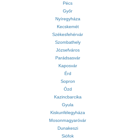
Pécs
Győr
Nyíregyháza
Kecskemét
Székesfehérvár
Szombathely
Józsefváros
Parádsasvár
Kaposvár
Érd
Sopron
Ózd
Kazincbarcika
Gyula
Kiskunfélegyháza
Mosonmagyaróvár
Dunakeszi
Siófok