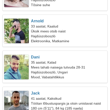
Hajdúszoboszló
Tõsine suhe
Arnold
33 aastat, Kaalud
Üksik mees otsib naist
Hajdúszoboszló
Elektroonika, Matkamine
Dani
35 aastat, Kalad
Mees tahab naisega tutvuda 28-31
Hajdúszoboszló, Ungari
Mood, Vabatahtlikkus
Jack
41 aastat, Kaksikud
Töötan lõbustuspargis ja otsin unistavat naist
180 cm (5'11"), 84 kg (185 naela)