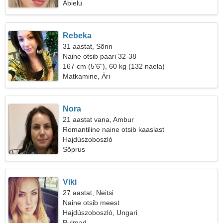
Abielu
Rebeka
31 aastat, Sõnn
Naine otsib paari 32-38
167 cm (5'6"), 60 kg (132 naela)
Matkamine, Äri
Nora
21 aastat vana, Ambur
Romantiline naine otsib kaaslast
Hajdúszoboszló
Sõprus
Viki
27 aastat, Neitsi
Naine otsib meest
Hajdúszoboszló, Ungari
Pulmad