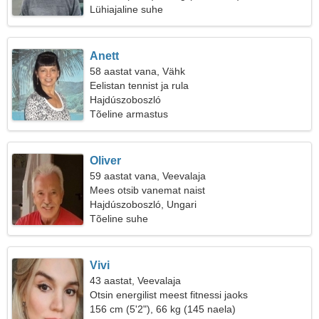
Lühiajaline suhe
Anett
58 aastat vana, Vähk
Eelistan tennist ja rula
Hajdúszoboszló
Tõeline armastus
Oliver
59 aastat vana, Veevalaja
Mees otsib vanemat naist
Hajdúszoboszló, Ungari
Tõeline suhe
Vivi
43 aastat, Veevalaja
Otsin energilist meest fitnessi jaoks
156 cm (5'2"), 66 kg (145 naela)