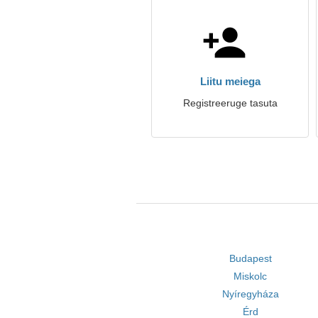
Liitu meiega
Registreeruge tasuta
Budapest
Miskolc
Nyíregyháza
Érd