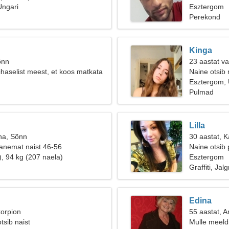
Ungari
Esztergom
Perekond
Kinga
õnn
23 aastat v
ihaselist meest, et koos matkata
Naine otsib
Esztergom, 
Pulmad
Lilla
na, Sõnn
30 aastat, 
anemat naist 46-56
Naine otsib 
), 94 kg (207 naela)
Esztergom
Graffiti, Jal
Edina
korpion
55 aastat, 
tsib naist
Mulle meeldi