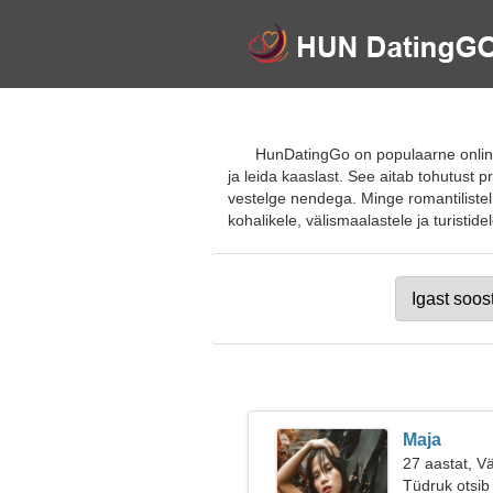
HunDatingGo on populaarne online-
ja leida kaaslast. See aitab tohutust 
vestelge nendega. Minge romantilistel 
kohalikele, välismaalastele ja turistidel
Maja
27 aastat, V
Tüdruk otsib