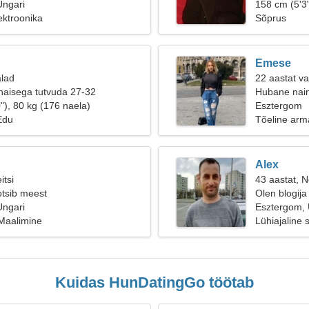
Ungari
158 cm (5'3"
ektroonika
Sõprus
Emese
alad
22 aastat va
naisega tutvuda 27-32
Hubane nain
"), 80 kg (176 naela)
Esztergom
Edu
Tõeline arm
Alex
itsi
43 aastat, Ne
otsib meest
Olen blogija 
Ungari
Esztergom, 
Maalimine
Lühiajaline 
Kuidas HunDatingGo töötab