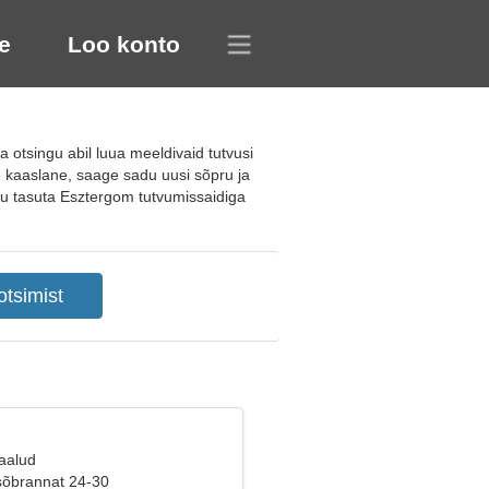
e
Loo konto
otsingu abil luua meeldivaid tutvusi
ne kaaslane, saage sadu uusi sõpru ja
itu tasuta Esztergom tutvumissaidiga
Kaalud
sõbrannat 24-30