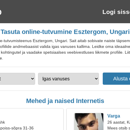
Logi siss
Tasuta online-tutvumine Esztergom, Ungari
tutvumisteenus Esztergom, Ungari. Sait aitab sobivate naiste täpsema 
profiilide andmebaasist valida igas vanuses kallima. Leidke oma ideaal
kohtingutel ja vaadake spetsiaalses veebivestluses liikmete profiile. Li
e.
Mehed ja naised Internetis
Varga
ähk
26 aastat, 
 poiss-sõpra 31-36
Mees otsib 