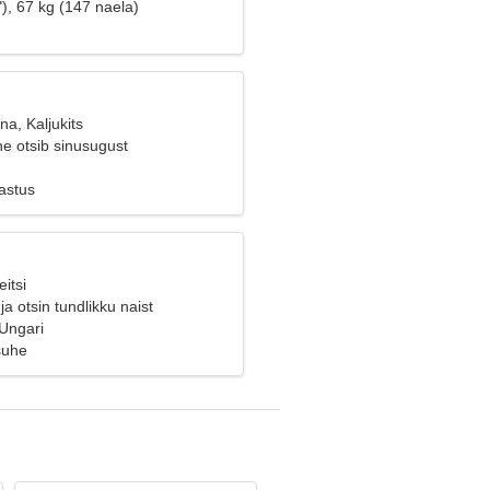
), 67 kg (147 naela)
na, Kaljukits
e otsib sinusugust
astus
itsi
ja otsin tundlikku naist
Ungari
suhe