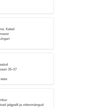
ana, Kalad
 meest
Ungari
Kaalud
paari 35-37
gratas
Ambur
vad jalgpalli ja videomängud