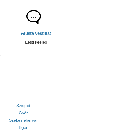
Alusta vestlust
Eesti keeles
Szeged
Győr
Székesfehérvár
Eger