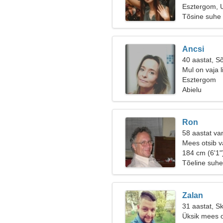
Esztergom, 
Tõsine suhe
Ancsi
40 aastat, S
Mul on vaja l
Esztergom
Abielu
Ron
58 aastat va
Mees otsib v
184 cm (6'1"
Tõeline suhe
Zalan
31 aastat, S
Üksik mees o