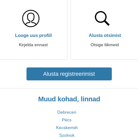
Looge uus profiil
Alusta otsimist
Kirjelda ennast
Otsige liikmeid
Alusta registreerimist
Muud kohad, linnad
Debrecen
Pécs
Kecskemét
Szolnok