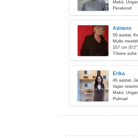
Makó, Ungar
Perekond
Adrienn
56 aastat, Ka
Mulle meeldiv
157 cm (5'2"
Tõsine suhe
Erika
45 aastat, J
Vajan reisim
Makó, Ungar
Pulmad