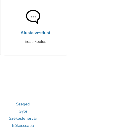
Alusta vestlust
Eesti keeles
Szeged
Győr
Székesfehérvár
Békéscsaba