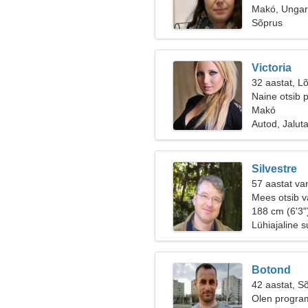
Makó, Ungar
Sõprus
Victoria
32 aastat, Lõ
Naine otsib 
Makó
Autod, Jalut
Silvestre
57 aastat va
Mees otsib v
188 cm (6'3"
Lühiajaline 
Botond
42 aastat, S
Olen program