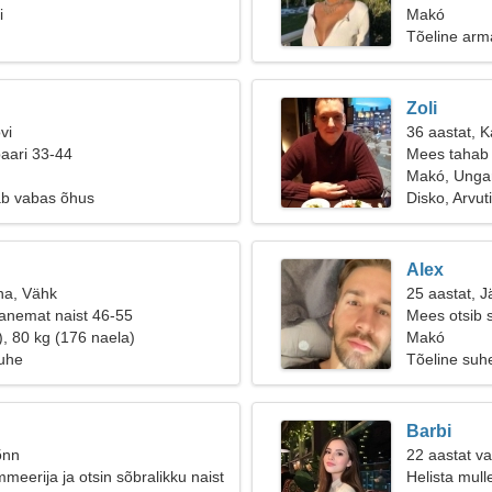
i
Makó
Tõeline arm
Zoli
vi
36 aastat, Ka
paari 33-44
Mees tahab 
Makó, Ungar
ab vabas õhus
Disko, Arvut
Alex
na, Vähk
25 aastat, J
anemat naist 46-55
Mees otsib 
), 80 kg (176 naela)
Makó
suhe
Tõeline suh
Barbi
õnn
22 aastat v
meerija ja otsin sõbralikku naist
Helista mull