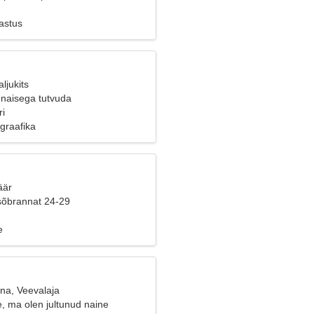
astus
ljukits
naisega tutvuda
i
igraafika
äär
sõbrannat 24-29
e
ana, Veevalaja
e, ma olen jultunud naine