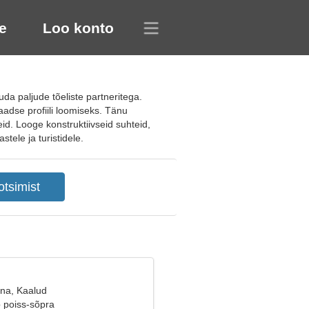
e
Loo konto
a paljude tõeliste partneritega.
aadse profiili loomiseks. Tänu
teid. Looge konstruktiivseid suhteid,
tele ja turistidele.
ana, Kaalud
b poiss-sõpra