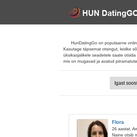
HunDatingGo on populaarne online-
Kasutage täpsemat otsingut, leidke sõb
üksikasjalikele seadetele saate otsida m
mis on mugavad ja avatud piiramatutele
Flora
26 aastat, A
Naine otsib 