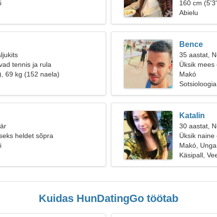
i
160 cm (5'3"
Abielu
Bence
ljukits
35 aastat, Ne
ad tennis ja rula
Üksik mees o
), 69 kg (152 naela)
Makó
Sotsioloogi
Katalin
äär
30 aastat, Ne
iseks heldet sõpra
Üksik naine
i
Makó, Ungar
Käsipall, V
Kuidas HunDatingGo töötab