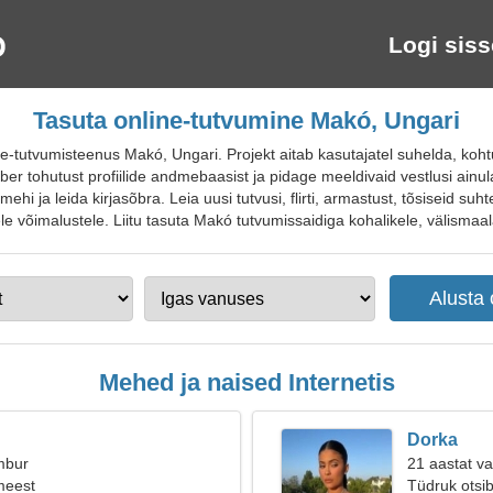
Logi siss
Tasuta online-tutvumine Makó, Ungari
tutvumisteenus Makó, Ungari. Projekt aitab kasutajatel suhelda, kohtud
er tohutust profiilide andmebaasist ja pidage meeldivaid vestlusi ainul
ehi ja leida kirjasõbra. Leia uusi tutvusi, flirti, armastust, tõsiseid suh
 võimalustele. Liitu tasuta Makó tutvumissaidiga kohalikele, välismaalas
Mehed ja naised Internetis
Dorka
mbur
21 aastat v
meest
Tüdruk otsi