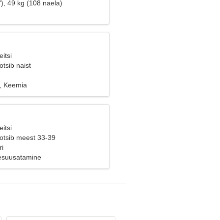
), 49 kg (108 naela)
itsi
tsib naist
a, Keemia
itsi
 otsib meest 33-39
i
eesuusatamine