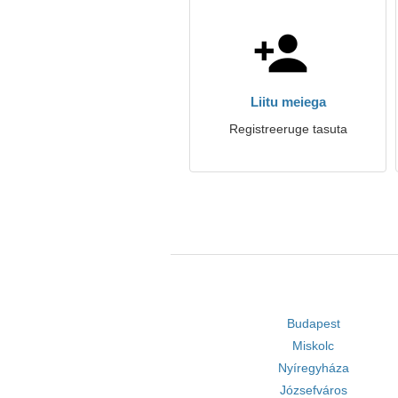
Liitu meiega
Registreeruge tasuta
Budapest
Miskolc
Nyíregyháza
Józsefváros