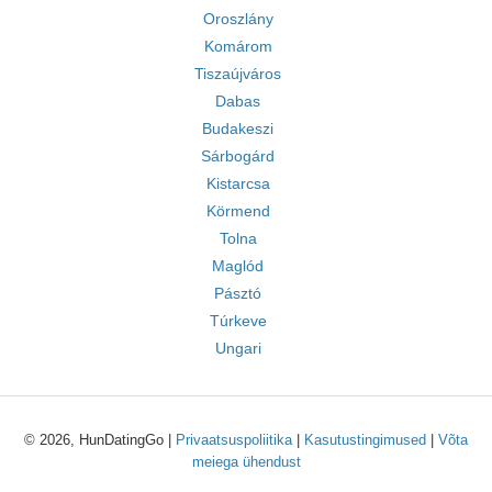
Oroszlány
Komárom
Tiszaújváros
Dabas
Budakeszi
Sárbogárd
Kistarcsa
Körmend
Tolna
Maglód
Pásztó
Túrkeve
Ungari
© 2026, HunDatingGo |
Privaatsuspoliitika
|
Kasutustingimused
|
Võta
meiega ühendust