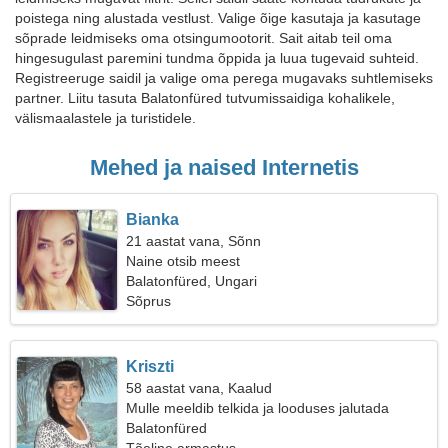
poistega ning alustada vestlust. Valige õige kasutaja ja kasutage
sõprade leidmiseks oma otsingumootorit. Sait aitab teil oma
hingesugulast paremini tundma õppida ja luua tugevaid suhteid.
Registreeruge saidil ja valige oma perega mugavaks suhtlemiseks
partner. Liitu tasuta Balatonfüred tutvumissaidiga kohalikele,
välismaalastele ja turistidele.
Mehed ja naised Internetis
Bianka
21 aastat vana, Sõnn
Naine otsib meest
Balatonfüred, Ungari
Sõprus
Kriszti
58 aastat vana, Kaalud
Mulle meeldib telkida ja looduses jalutada
Balatonfüred