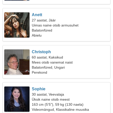
Anett
27 aastat, Jäär
Uimas naine otsib armusuhet
Balatonfüred
Abielu
Christoph
60 aastat, Kaksikud
Mees otsib vanemat naist
Balatonfüred, Ungari
Perekond
Sophie
30 aastat, Veevalaja
Üksik naine otsib meest
163 cm (5'5"), 59 kg (130 naela)
Videomängud, Klassikaline muusika