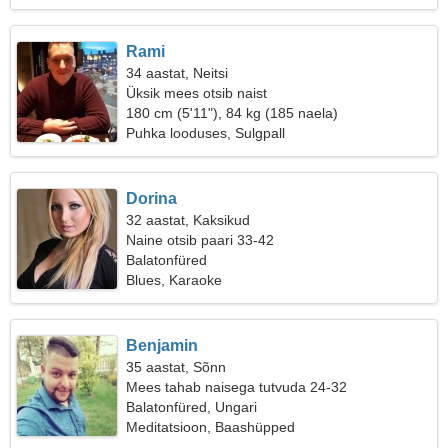
Rami
34 aastat, Neitsi
Üksik mees otsib naist
180 cm (5'11"), 84 kg (185 naela)
Puhka looduses, Sulgpall
Dorina
32 aastat, Kaksikud
Naine otsib paari 33-42
Balatonfüred
Blues, Karaoke
Benjamin
35 aastat, Sõnn
Mees tahab naisega tutvuda 24-32
Balatonfüred, Ungari
Meditatsioon, Baashüpped