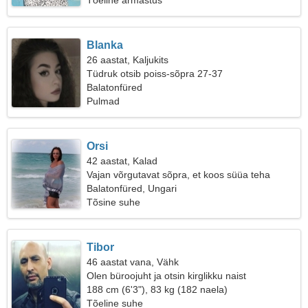
Tõeline armastus
Blanka
26 aastat, Kaljukits
Tüdruk otsib poiss-sõpra 27-37
Balatonfüred
Pulmad
Orsi
42 aastat, Kalad
Vajan võrgutavat sõpra, et koos süüa teha
Balatonfüred, Ungari
Tõsine suhe
Tibor
46 aastat vana, Vähk
Olen büroojuht ja otsin kirglikku naist
188 cm (6'3"), 83 kg (182 naela)
Tõeline suhe