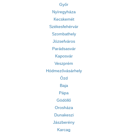
Győr
Nyíregyháza
Kecskemét
Székesfehérvár
Szombathely
Józsefváros
Parádsasvár
Kaposvár
Veszprém
Hódmezővásárhely
Ózd
Baja
Pápa
Gödöllő
Orosháza
Dunakeszi
Jászberény
Karcag