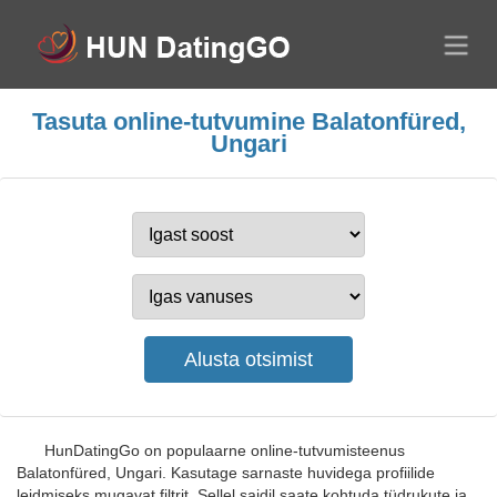
Tasuta online-tutvumine Balatonfüred,
Ungari
HunDatingGo on populaarne online-tutvumisteenus
Balatonfüred, Ungari. Kasutage sarnaste huvidega profiilide
leidmiseks mugavat filtrit. Sellel saidil saate kohtuda tüdrukute ja